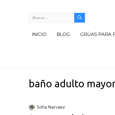
Saltar
al
contenido
Buscar:
INICIO
BLOG
GRÚAS PARA 
baño adulto mayo
Sofia Narvaez