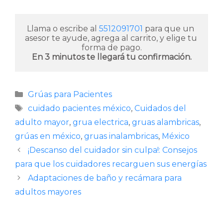
Llama o escribe al 
5512091701
 para que un 
asesor te ayude, agrega al carrito, y elige tu 
En 3 minutos te llegará tu confirmación.
Categorías
Grúas para Pacientes
Etiquetas
cuidado pacientes méxico
,
Cuidados del
adulto mayor
,
grua electrica
,
gruas alambricas
,
grúas en méxico
,
gruas inalambricas
,
México
¡Descanso del cuidador sin culpa!: Consejos
para que los cuidadores recarguen sus energías
Adaptaciones de baño y recámara para
adultos mayores