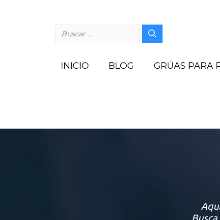
Saltar
al
contenido
Buscar:
INICIO
BLOG
GRÚAS PARA 
Aquí
Busca