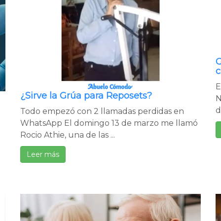
G
c
E
¿Sirve la Grúa para Reposets?
N
d
Todo empezó con 2 llamadas perdidas en
WhatsApp El domingo 13 de marzo me llamó
Rocio Athie, una de las ...
Leer más