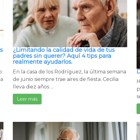
s
¿Limitando la calidad de vida de tus
padres sin querer? Aquí 4 tips para
realmente ayudarlos.
D
o:
En la casa de los Rodríguez, la última semana
 a
de junio siempre trae aires de fiesta. Cecilia
H
lleva diez años ...
p
s
Leer más