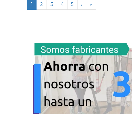
1
2
3
4
5
›
»