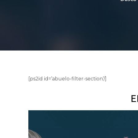
[ps2id id=’abuelo-filter-section’/]
E