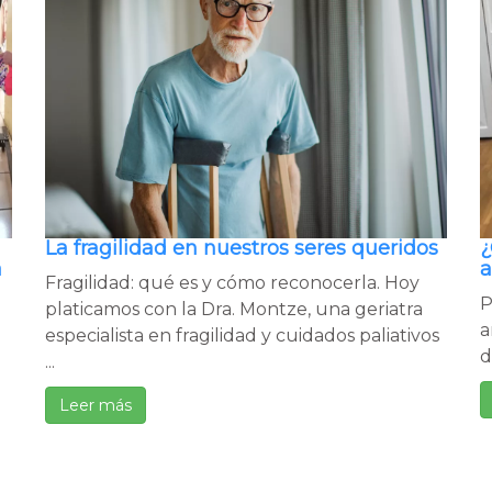
La fragilidad en nuestros seres queridos
¿
a
Fragilidad: qué es y cómo reconocerla. Hoy
P
platicamos con la Dra. Montze, una geriatra
a
especialista en fragilidad y cuidados paliativos
d
...
Leer más