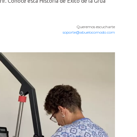
rir. Conoce esta Historia de Éxito de la Grúa
Queremos escucharte
soporte@abuelocomodo.com