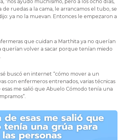
, “nos ayudó muchísimo, pero a los ocho días,
a de ruedas a la cama, le arrancamos el tubo, se
 dijo: ya no la muevan. Entonces le empezaron a
enfermeras que cuidan a Marthita ya no querían
a querían volver a sacar porque tenían miedo
.
 José buscó en internet “cómo mover a un
ivas con enfermeros entrenados, varias técnicas
e esas me salió que Abuelo Cómodo tenía una
compramos”.