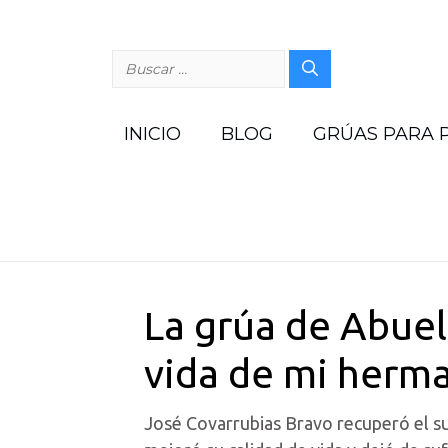
Saltar
al
contenido
Buscar:
INICIO
BLOG
GRÚAS PARA 
La grúa de Abue
vida de mi herm
José Covarrubias Bravo recuperó el s