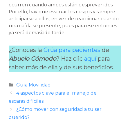
ocurren cuando ambos están desprevenidos.
Por ello, hay que evaluar los riesgos y siempre
anticiparse a ellos, en vez de reaccionar cuando
una caída se presente, pues para ese entonces
ya será demasiado tarde.
¿Conoces la
Grúa para pacientes
de
Abuelo Cómodo
? Haz clic
aquí
para
saber más de ella y de sus beneficios.
Categorías
Guía Movilidad
4 aspectos clave para el manejo de
escaras difíciles
¿Cómo mover con seguridad a tu ser
querido?