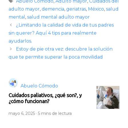
Etiquetas
Abuelo Cómodo
,
Adulto mayor
,
Cuidados del
adulto mayor
,
demencia
,
geriatras
,
México
,
salud
mental
,
salud mental adulto mayor
¿Limitando la calidad de vida de tus padres
sin querer? Aquí 4 tips para realmente
ayudarlos.
Estoy de pie otra vez: descubre la solución
que te permite superar la poca movilidad
Abuelo Cómodo
Cuidados paliativos, ¿qué son?, y
¿cómo funcionan?
mayo 6, 2025 ·
5
mins de lectura