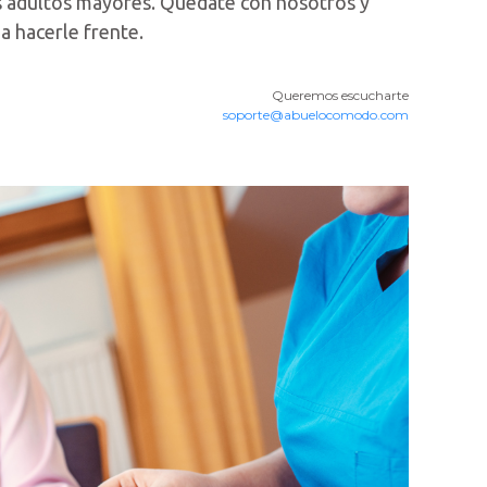
os adultos mayores. Quédate con nosotros y
a hacerle frente.
Queremos escucharte
soporte@abuelocomodo.com