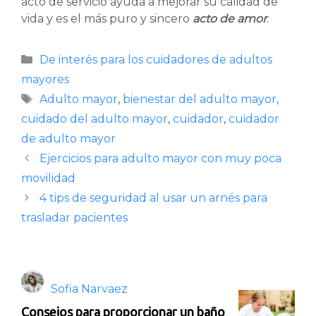
acto de servicio ayuda a mejorar su calidad de
vida y es el más puro y sincero
acto de amor
.
Categorías
De interés para los cuidadores de adultos
mayores
Etiquetas
Adulto mayor
,
bienestar del adulto mayor
,
cuidado del adulto mayor
,
cuidador
,
cuidador
de adulto mayor
Ejercicios para adulto mayor con muy poca
movilidad
4 tips de seguridad al usar un arnés para
trasladar pacientes
Sofia Narvaez
Consejos para proporcionar un baño